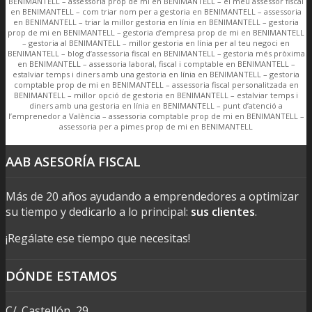
BENIMANTELL – assessoria prop de mi en BENIMANTELL – el meu assessor fiscal
en BENIMANTELL – com triar nom per a gestoria en BENIMANTELL – assessoria
en BENIMANTELL – triar la millor gestoria en línia en BENIMANTELL – gestoria
prop de mi en BENIMANTELL – gestoria d’empresa prop de mi en BENIMANTELL
– gestoria al BENIMANTELL – millor gestoria en línia per al teu negoci en
BENIMANTELL – blog d’assessoria fiscal en BENIMANTELL – gestoria més pròxima
en BENIMANTELL – assessoria laboral, fiscal i comptable en BENIMANTELL –
estalviar temps i diners amb una gestoria en línia en BENIMANTELL – gestoria
comptable prop de mi en BENIMANTELL – assessoria fiscal personalitzada en
BENIMANTELL – millor opció de gestoria en BENIMANTELL – estalviar temps i
diners amb una gestoria en línia en BENIMANTELL – punt d’atenció a
l’emprenedor a València – assessoria comptable prop de mi en BENIMANTELL –
assessoria per a pimes prop de mi en BENIMANTELL
AAB ASESORÍA FISCAL
Más de 20 años ayudando a emprendedores a optimizar
su tiempo y dedicarlo a lo principal:
sus clientes
.
¡Regálate ese tiempo que necesitas!
DÓNDE ESTAMOS
C/. Castellón, 29