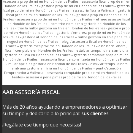
Assessoria prop de mi en Hondón de los Frailes – assessoria fiscal prop de mi en
Hondón de los Frailes – gestoria prop de mi en Hondón de los Frailes – gestoria
fiscal prop de mi en Hondón de los Frailes – assessoria fiscal a València – gestoria
fiscal prop de mi en Hondón de los Frailes – gestoria prop en Hondón de los
Frailes – assessoria prop de mi en Hondón de los Frailes – el meu assessor fiscal
en Hondón de los Frailes – com triar nom per a gestoria en Hondón de los
Frailes – triar la millor gestoria en línia en Hondón de los Frailes – gestoria prop
de mi en Hondón de los Frailes – gestoria d’empresa prop de mi en Hondón de
los Frailes – gestoria al Hondón de los Frailes – millor gestoria en línia per al teu
negoci en Hondón de los Frailes – blog d’assessoria fiscal en Hondón de los
Frailes – gestoria més pròxima en Hondón de los Frailes – assessoria laboral,
fiscal i comptable en Hondón de los Frailes – estalviar temps i diners amb una
gestoria en línia en Hondón de los Frailes – gestoria comptable prop de mi en
Hondón de los Frailes – assessoria fiscal personalitzada en Hondón de los Frailes
– millor opció de gestoria en Hondón de los Frailes – estalviar temps i diners
amb una gestoria en línia en Hondón de los Frailes – punt d’atenció a
l’emprenedor a València – assessoria comptable prop de mi en Hondón de los
Frailes – assessoria per a pimes prop de mi en Hondón de los Frailes
AAB ASESORÍA FISCAL
Más de 20 años ayudando a emprendedores a optimizar
su tiempo y dedicarlo a lo principal:
sus clientes
.
¡Regálate ese tiempo que necesitas!