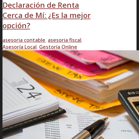
Declaración de Renta
Cerca de Mí: ¿Es la mejor
opción?
asesoria contable
,
asesoria fiscal
,
Asesoría Local
,
Gestoría Online